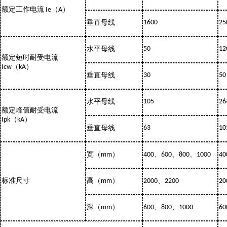
额定工作电流
（
）
Ie
A
垂直母线
1600
25
水平母线
50
12
额定短时耐受电流
（
）
Icw
kA
垂直母线
30
50
水平母线
105
26
额定峰值耐受电流
（
）
Ipk
kA
垂直母线
63
10
宽（
）
、
、
、
mm
400
600
800
1000
40
标准尺寸
高（
）
、
mm
2000
2200
20
深（
）
、
、
mm
600
800
1000
60