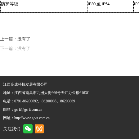
防护等级
至
IP30
IP54
IP
上一篇：没有了
下一篇：没有了
江西高成科技发展有限公司
地址：江西省南昌市九洲大街666号天虹办公楼616室
电话：0791-86200692、86200985、86200869
邮箱：gc-it@gc-it.com.cn
网址：http://www.gc-it.com.cn
关注我们