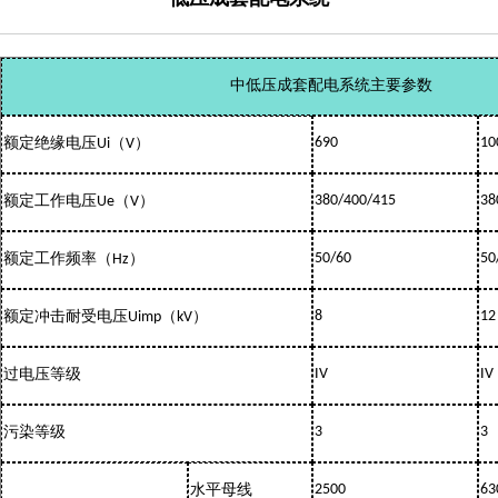
中低压成套配电系统主要参数
额定绝缘电压
（
）
690
10
Ui
V
额定工作电压
（
）
380/400/415
38
Ue
V
额定工作频率（
）
50/60
50
Hz
额定冲击耐受电压
（
）
8
12
Uimp
kV
过电压等级
IV
IV
污染等级
3
3
水平母线
2500
63